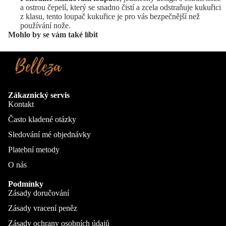
a ostrou čepelí, který se snadno čistí a zcela odstraňuje kukuřici
z klasu, tento loupač kukuřice je pro vás bezpečnější než
používání nože.
Mohlo by se vám také líbit
Zákaznický servis
Kontakt
Často kladené otázky
Sledování mé objednávky
Platební metody
O nás
Podmínky
Zásady doručování
Zásady vracení peněz
Zásady ochrany osobních údajů