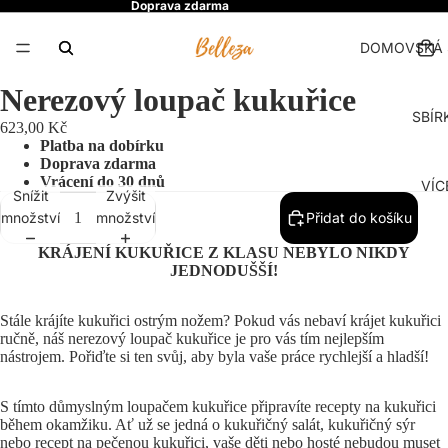
Doprava zdarma
DOMOVSKÁ 
Nerezový loupač kukuřice
SBÍR
623,00 Kč
Platba na dobírku
Doprava zdarma
Vrácení do 30 dnů
VÍC
Snížit
Zvýšit
množství
množství
Přidat do košíku
KRÁJENÍ KUKUŘICE Z KLASU NEBYLO NIKDY
JEDNODUŠŠÍ!
Stále krájíte kukuřici ostrým nožem? Pokud vás nebaví krájet kukuřici
ručně, náš nerezový loupač kukuřice je pro vás tím nejlepším
nástrojem. Pořiďte si ten svůj, aby byla vaše práce rychlejší a hladší!
S tímto důmyslným loupačem kukuřice připravíte recepty na kukuřici
během okamžiku. Ať už se jedná o kukuřičný salát, kukuřičný sýr
nebo recept na pečenou kukuřici, vaše děti nebo hosté nebudou muset