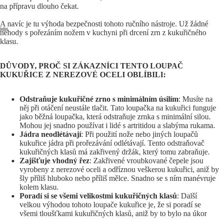
na přípravu dlouho čekat.
A navíc je tu výhoda bezpečnosti tohoto ručního nástroje. Už žádné
nehody s pořezáním nožem v kuchyni při drcení zrn z kukuřičného
klasu.
DŮVODY, PROČ SI ZÁKAZNÍCI TENTO LOUPAČ
KUKUŘICE Z NEREZOVÉ OCELI OBLÍBILI:
Odstraňuje kukuřičné zrno s minimálním úsilím
: Musíte na
něj při otáčení neustále tlačit. Tato loupačka na kukuřici funguje
jako běžná loupačka, která odstraňuje zrnka s minimální silou.
Mohou jej snadno používat i lidé s artritidou a slabýma rukama.
Jádra neodlétávají
: Při použití nože nebo jiných loupačů
kukuřice jádra při prořezávání odlétávají. Tento odstraňovač
kukuřičných klasů má zakřivený držák, který tomu zabraňuje.
Zajišťuje vhodný řez
: Zakřivené vroubkované čepele jsou
vyrobeny z nerezové oceli a odříznou veškerou kukuřici, aniž by
šly příliš hluboko nebo příliš mělce. Snadno se s ním manévruje
kolem klasu.
Poradí si se všemi velikostmi kukuřičných klasů
: Další
velkou výhodou tohoto loupače kukuřice je, že si poradí se
všemi tloušťkami kukuřičných klasů, aniž by to bylo na úkor