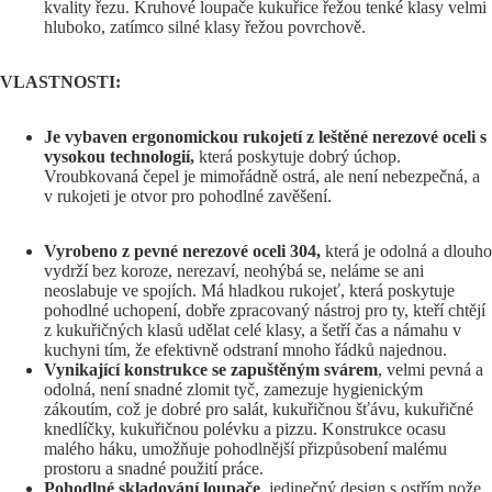
kvality řezu. Kruhové loupače kukuřice řežou tenké klasy velmi
hluboko, zatímco silné klasy řežou povrchově.
VLASTNOSTI:
Je vybaven ergonomickou rukojetí z leštěné nerezové oceli s
vysokou technologií,
která poskytuje dobrý úchop.
Vroubkovaná čepel je mimořádně ostrá, ale není nebezpečná, a
v rukojeti je otvor pro pohodlné zavěšení.
Vyrobeno z pevné nerezové oceli 304,
která je odolná a dlouho
vydrží bez koroze, nerezaví, neohýbá se, neláme se ani
neoslabuje ve spojích. Má hladkou rukojeť, která poskytuje
pohodlné uchopení, dobře zpracovaný nástroj pro ty, kteří chtějí
z kukuřičných klasů udělat celé klasy, a šetří čas a námahu v
kuchyni tím, že efektivně odstraní mnoho řádků najednou.
Vynikající konstrukce se zapuštěným svárem
, velmi pevná a
odolná, není snadné zlomit tyč, zamezuje hygienickým
zákoutím, což je dobré pro salát, kukuřičnou šťávu, kukuřičné
knedlíčky, kukuřičnou polévku a pizzu. Konstrukce ocasu
malého háku, umožňuje pohodlnější přizpůsobení malému
prostoru a snadné použití práce.
Pohodlné skladování loupače
, jedinečný design s ostřím nože