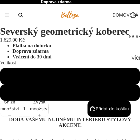
Doprava zdarma
DOMOVSKÁ 
Severský geometrický koberec
SBÍR
1.629,00 Kč
Platba na dobírku
Doprava zdarma
Vrácení do 30 dnů
VÍC
Velikost
80x120cm
140x200 cm
Snížit
Zvýšit
množství
množství
Přidat do košíku
DODÁ VAŠEMU NUDNÉMU INTERIÉRU STYLOVÝ
AKCENT.