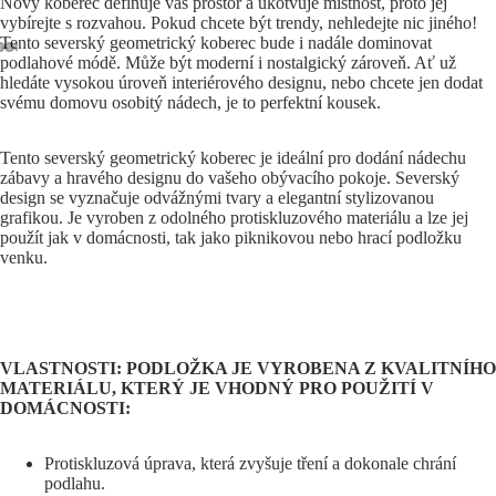
Nový koberec definuje váš prostor a ukotvuje místnost, proto jej
vybírejte s rozvahou. Pokud chcete být trendy, nehledejte nic jiného!
Tento severský geometrický koberec bude i nadále dominovat
podlahové módě. Může být moderní i nostalgický zároveň. Ať už
hledáte vysokou úroveň interiérového designu, nebo chcete jen dodat
svému domovu osobitý nádech, je to perfektní kousek.
Tento severský geometrický koberec je ideální pro dodání nádechu
zábavy a hravého designu do vašeho obývacího pokoje. Severský
design se vyznačuje odvážnými tvary a elegantní stylizovanou
grafikou. Je vyroben z odolného protiskluzového materiálu a lze jej
použít jak v domácnosti, tak jako piknikovou nebo hrací podložku
venku.
VLASTNOSTI: PODLOŽKA JE VYROBENA Z KVALITNÍHO
MATERIÁLU, KTERÝ JE VHODNÝ PRO POUŽITÍ V
DOMÁCNOSTI:
Protiskluzová úprava, která zvyšuje tření a dokonale chrání
podlahu.