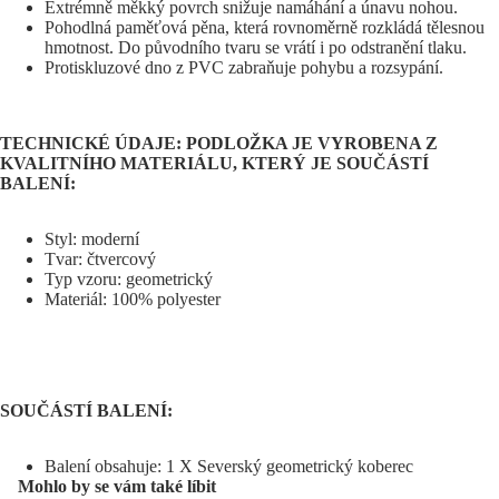
Extrémně měkký povrch snižuje namáhání a únavu nohou.
Pohodlná paměťová pěna, která rovnoměrně rozkládá tělesnou
hmotnost. Do původního tvaru se vrátí i po odstranění tlaku.
Protiskluzové dno z PVC zabraňuje pohybu a rozsypání.
TECHNICKÉ ÚDAJE: PODLOŽKA JE VYROBENA Z
KVALITNÍHO MATERIÁLU, KTERÝ JE SOUČÁSTÍ
BALENÍ:
Styl: moderní
Tvar: čtvercový
Typ vzoru: geometrický
Materiál: 100% polyester
SOUČÁSTÍ BALENÍ:
Balení obsahuje: 1 X
Severský geometrický koberec
Mohlo by se vám také líbit