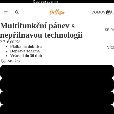
Doprava zdarma
DOMOVSKÁ 
Multifunkční pánev s
SBÍR
nepřilnavou technologií
2.716,00 Kč
Platba na dobírku
VÍC
Doprava zdarma
Vrácení do 30 dnů
Typ zástrčky
US
EU
UK
AU