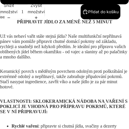
Snížit
Zvýšit
množství
množství
Přidat do košíku
PŘIPRAVIT JÍDLO ZA MÉNĚ NEŽ 5 MINUT
Už vás nebaví vařit stále stejná jídla? Naše multifunkční nepřilnavá
pánev vám pomůže připravit chutné domácí pokrmy od základu,
rychleji a snadněji než kdykoli předtím. Je ideální pro přípravu vašich
oblíbených jídel během okamžiku - od vajec a slaniny až po palačinky
a mnoho dalšího.
Keramický povrch s měděným povrchem odolným proti poškrábání je
extrémně odolný a nepřilnavý, takže zabraňuje připalování pokrmů.
Stačí nasypat ingredience, zavřít víko a naše jídlo je za pár minut
hotové.
VLASTNOSTI: SKLOKERAMICKÁ NÁDOBA NA VAŘENÍ S
POKLICÍ JE VHODNÁ PRO PŘÍPRAVU POKRMŮ, KTERÉ
SE V NÍ PŘIPRAVUJÍ:
Rychlé vaření
: připravte si chutná jídla, svačiny a dezerty