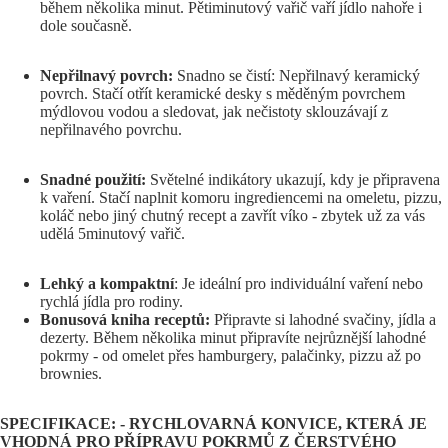
během několika minut. Pětiminutový vařič vaří jídlo nahoře i
dole současně.
Nepřilnavý povrch:
Snadno se čistí: Nepřilnavý keramický
povrch. Stačí otřít keramické desky s měděným povrchem
mýdlovou vodou a sledovat, jak nečistoty sklouzávají z
nepřilnavého povrchu.
Snadné použití:
Světelné indikátory ukazují, kdy je připravena
k vaření. Stačí naplnit komoru ingrediencemi na omeletu, pizzu,
koláč nebo jiný chutný recept a zavřít víko - zbytek už za vás
udělá 5minutový vařič.
Lehký a kompaktní
: Je ideální pro individuální vaření nebo
rychlá jídla pro rodiny.
Bonusová kniha receptů:
Připravte si lahodné svačiny, jídla a
dezerty. Během několika minut připravíte nejrůznější lahodné
pokrmy - od omelet přes hamburgery, palačinky, pizzu až po
brownies.
SPECIFIKACE: - RYCHLOVARNÁ KONVICE, KTERÁ JE
VHODNÁ PRO PŘÍPRAVU POKRMŮ Z ČERSTVÉHO