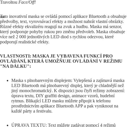
Travoltou
Face/Off!
Tato inovativní maska se ovládá pomocí aplikace Bluetooth a obsahuje
předvolby, text, vyrovnávací efekty a možnost nahrát vlastní obrázky.
Různé efekty ekvalizéru reagují na zvuk a hudbu. Maska má senzor,
který podporuje pohyby rukou pro změnu předvoleb. Maska obsahuje
více než 2 000 jednotlivých LED diod s rychlou odezvou, které
podporují realistické efekty.
VLASTNOSTI: MASKA JE VYBAVENA FUNKCÍ PRO
OVLÁDÁNÍ, KTERÁ UMOŽŇUJE OVLÁDÁNÍ V REŽIMU
"NA DÁLKU":
Maska s plnobarevným displejem: Vylepšená a zajímavá maska
LED Bluetooth má plnobarevný displej, který je chladnější než
jiný monochromatický. K dispozici jsou čtyři režimy zobrazení:
úprava textu, DIY graffiti design, animace vzorů, hudební
rytmus. Blikající LED masku můžete připojit k telefonu
prostřednictvím aplikace Bluetooth APP a pak vyniknout na
každé párty a festivalu.
ÚPRAVA TEXTU: Text můžete zadávat pomocí 4 režimů