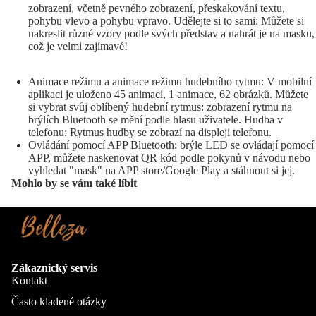
zobrazení, včetně pevného zobrazení, přeskakování textu,
pohybu vlevo a pohybu vpravo. Udělejte si to sami: Můžete si
nakreslit různé vzory podle svých představ a nahrát je na masku,
což je velmi zajímavé!
Animace režimu a animace režimu hudebního rytmu: V mobilní
aplikaci je uloženo 45 animací, 1 animace, 62 obrázků. Můžete
si vybrat svůj oblíbený hudební rytmus: zobrazení rytmu na
brýlích Bluetooth se mění podle hlasu uživatele. Hudba v
telefonu: Rytmus hudby se zobrazí na displeji telefonu.
Ovládání pomocí APP Bluetooth: brýle LED se ovládají pomocí
APP, můžete naskenovat QR kód podle pokynů v návodu nebo
vyhledat "mask" na APP store/Google Play a stáhnout si jej.
Mohlo by se vám také líbit
Zákaznický servis
Kontakt
Často kladené otázky