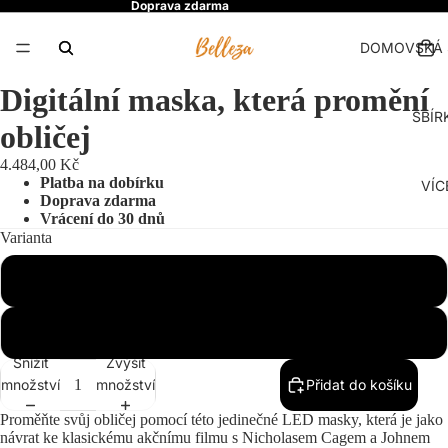
Doprava zdarma
DOMOVSKÁ 
Digitální maska, která promění
SBÍR
obličej
4.484,00 Kč
Platba na dobírku
VÍC
Doprava zdarma
Vrácení do 30 dnů
Varianta
3 baterie AA
Lithiová baterie
Snížit
Zvýšit
množství
množství
Přidat do košíku
Proměňte svůj obličej pomocí této jedinečné LED masky, která je jako
návrat ke klasickému akčnímu filmu s Nicholasem Cagem a Johnem