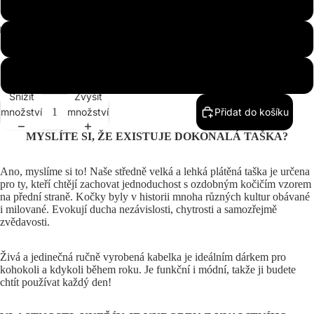
káva
Zelená barva
Khaki
Snížit
Zvýšit
množství
množství
Přidat do košíku
MYSLÍTE SI, ŽE EXISTUJE DOKONALÁ TAŠKA?
Ano, myslíme si to! Naše středně velká a lehká plátěná taška je určena
pro ty, kteří chtějí zachovat jednoduchost s ozdobným kočičím vzorem
na přední straně. Kočky byly v historii mnoha různých kultur obávané
i milované. Evokují ducha nezávislosti, chytrosti a samozřejmě
zvědavosti.
Živá a jedinečná ručně vyrobená kabelka je ideálním dárkem pro
kohokoli a kdykoli během roku. Je funkční i módní, takže ji budete
chtít používat každý den!