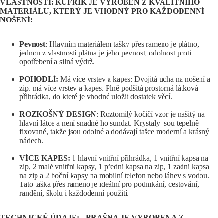
VLASTNOSTI: KUFŘÍK JE VYROBEN Z KVALITNÍHO
MATERIÁLU, KTERÝ JE VHODNÝ PRO KAŽDODENNÍ
NOŠENÍ:
Pevnost
: Hlavním materiálem tašky přes rameno je plátno,
jednou z vlastností plátna je jeho pevnost, odolnost proti
opotřebení a silná výdrž.
POHODLÍ:
Má více vrstev a kapes: Dvojitá ucha na nošení a
zip, má více vrstev a kapes. Plně podšitá prostorná látková
přihrádka, do které je vhodné uložit dostatek věcí.
ROZKOŠNÝ DESIGN
: Roztomilý kočičí vzor je našitý na
hlavní látce a není snadné ho sundat. Krystaly jsou tepelně
fixované, takže jsou odolné a dodávají tašce moderní a krásný
nádech.
VÍCE KAPES:
1 hlavní vnitřní přihrádka, 1 vnitřní kapsa na
zip, 2 malé vnitřní kapsy, 1 přední kapsa na zip, 1 zadní kapsa
na zip a 2 boční kapsy na mobilní telefon nebo láhev s vodou.
Tato taška přes rameno je ideální pro podnikání, cestování,
randění, školu i každodenní použití.
TECHNICKÉ ÚDAJE: - BRAŠNA JE VYROBENA Z