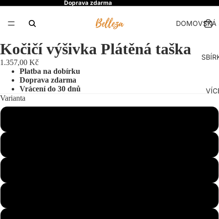
Doprava zdarma
DOMOVSKÁ 
Kočičí výšivka Plátěná taška
SBÍR
1.357,00 Kč
Platba na dobírku
Doprava zdarma
Vrácení do 30 dnů
VÍC
Varianta
lila
Modrá barva
Červená barva
Černá