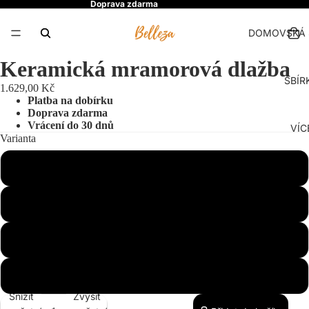
Doprava zdarma
DOMOVSKÁ 
Keramická mramorová dlažba
SBÍR
1.629,00 Kč
Platba na dobírku
Doprava zdarma
Vrácení do 30 dnů
VÍC
Varianta
Světle šedá
Černá
Tmavě šedá
Tmavě modrá
Snížit
Zvýšit