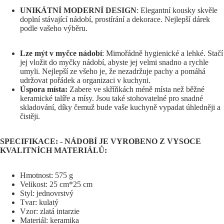
UNIKÁTNÍ MODERNÍ DESIGN
: Elegantní kousky skvěle
doplní stávající nádobí, prostírání a dekorace. Nejlepší dárek
podle vašeho výběru.
Lze mýt v myčce nádobí
: Mimořádně hygienické a lehké. Stačí
jej vložit do myčky nádobí, abyste jej velmi snadno a rychle
umyli. Nejlepší ze všeho je, že nezadržuje pachy a pomáhá
udržovat pořádek a organizaci v kuchyni.
Úspora místa:
Zabere ve skříňkách méně místa než běžné
keramické talíře a mísy. Jsou také stohovatelné pro snadné
skladování, díky čemuž bude vaše kuchyně vypadat úhledněji a
čistěji.
SPECIFIKACE: - NÁDOBÍ JE VYROBENO Z VYSOCE
KVALITNÍCH MATERIÁLŮ:
Hmotnost: 575 g
Velikost: 25 cm*25 cm
Styl: jednovrstvý
Tvar: kulatý
Vzor: zlatá intarzie
Materiál: keramika