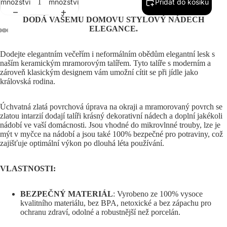
množství
množství
Přidat do košíku
DODÁ VAŠEMU DOMOVU STYLOVÝ NÁDECH
ELEGANCE.
Dodejte elegantním večeřím i neformálním obědům elegantní lesk s
naším keramickým mramorovým talířem. Tyto talíře s moderním a
zároveň klasickým designem vám umožní cítit se při jídle jako
královská rodina.
Úchvatná zlatá povrchová úprava na okraji a mramorovaný povrch se
zlatou intarzií dodají talíři krásný dekorativní nádech a doplní jakékoli
nádobí ve vaší domácnosti. Jsou vhodné do mikrovlnné trouby, lze je
mýt v myčce na nádobí a jsou také 100% bezpečné pro potraviny, což
zajišťuje optimální výkon po dlouhá léta používání.
VLASTNOSTI:
BEZPEČNÝ MATERIÁL
: Vyrobeno ze 100% vysoce
kvalitního materiálu, bez BPA, netoxické a bez zápachu pro
ochranu zdraví, odolné a robustnější než porcelán.