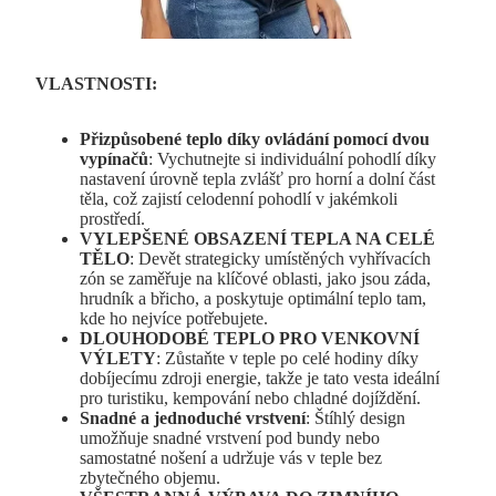
VLASTNOSTI
:
Přizpůsobené teplo díky ovládání pomocí dvou
vypínačů
: Vychutnejte si individuální pohodlí díky
nastavení úrovně tepla zvlášť pro horní a dolní část
těla, což zajistí celodenní pohodlí v jakémkoli
prostředí.
VYLEPŠENÉ OBSAZENÍ TEPLA NA CELÉ
TĚLO
: Devět strategicky umístěných vyhřívacích
zón se zaměřuje na klíčové oblasti, jako jsou záda,
hrudník a břicho, a poskytuje optimální teplo tam,
kde ho nejvíce potřebujete.
DLOUHODOBÉ TEPLO PRO VENKOVNÍ
VÝLETY
: Zůstaňte v teple po celé hodiny díky
dobíjecímu zdroji energie, takže je tato vesta ideální
pro turistiku, kempování nebo chladné dojíždění.
Snadné a jednoduché vrstvení
: Štíhlý design
umožňuje snadné vrstvení pod bundy nebo
samostatné nošení a udržuje vás v teple bez
zbytečného objemu.