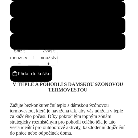
L
XL
2XL
Snížit
Zvýšit
množství
množství
Přidat do košíku
V TEPLE A POHODLÍ S DÁMSKOU 9ZÓNOVOU
TERMOVESTOU
Zažijte bezkonkurenční teplo s dámskou 9zónovou
termovestou, která je navržena tak, aby vás udržela v teple
za každého počasí. Díky pokročilým topným zónám
strategicky rozmístěným pro pohodlí celého těla je tato
vesta ideální pro outdoorové aktivity, každodenní dojíždění
do práce nebo odpočinek doma.