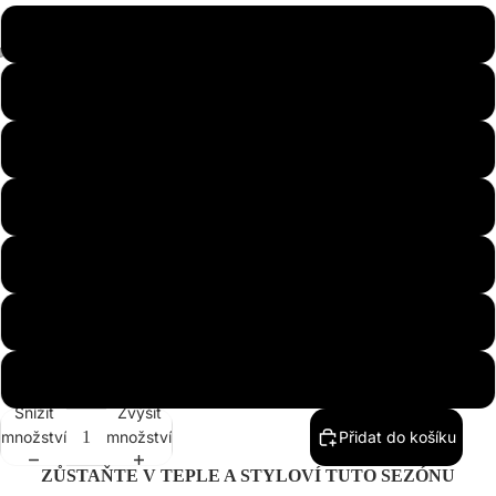
S
M
L
XL
2XL
3XL
4XL
Snížit
Zvýšit
množství
množství
Přidat do košíku
ZŮSTAŇTE V TEPLE A STYLOVÍ TUTO SEZÓNU