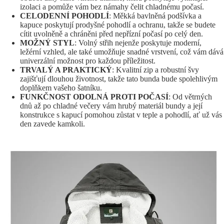
izolaci a pomůže vám bez námahy čelit chladnému počasí.
CELODENNÍ POHODLÍ
: Měkká bavlněná podšívka a
kapuce poskytují prodyšné pohodlí a ochranu, takže se budete
cítit uvolněně a chráněni před nepřízní počasí po celý den.
MOŽNÝ STYL
: Volný střih nejenže poskytuje moderní,
ležérní vzhled, ale také umožňuje snadné vrstvení, což vám dává
univerzální možnost pro každou příležitost.
TRVALÝ A PRAKTICKÝ
: Kvalitní zip a robustní švy
zajišťují dlouhou životnost, takže tato bunda bude spolehlivým
doplňkem vašeho šatníku.
FUNKČNOST ODOLNÁ PROTI POČASÍ
: Od větrných
dnů až po chladné večery vám hrubý materiál bundy a její
konstrukce s kapucí pomohou zůstat v teple a pohodlí, ať už vás
den zavede kamkoli.