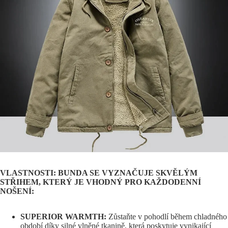
VLASTNOSTI:
BUNDA SE VYZNA
ČUJE
SKVĚLÝM
STŘIHEM, KTERÝ JE VHODNÝ PRO KAŽDODENNÍ
NOŠENÍ:
SUPERIOR WARMTH:
Zůstaňte v pohodlí během chladného
období díky silné vlněné tkanině, která poskytuje vynikající