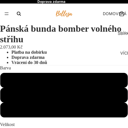
Doprava zdarma
DOMOVSKÁ 
Pánská bunda bomber volného
SBÍR
střihu
2.073,00 Kč
Platba na dobírku
VÍC
Doprava zdarma
Vrácení do 30 dnů
Barva
Khaki
Grey
Černá
Velikost