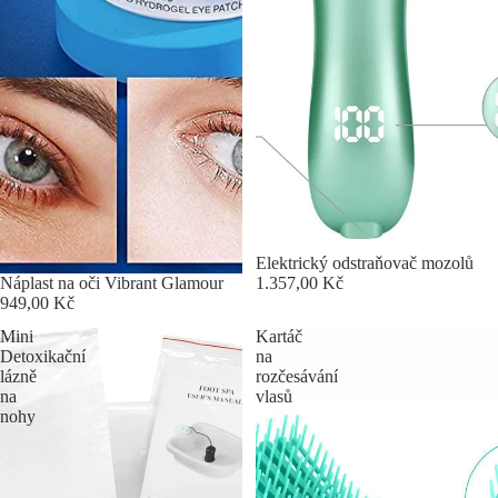
Elektrický odstraňovač mozolů
1.357,00 Kč
Náplast na oči Vibrant Glamour
949,00 Kč
Mini
Kartáč
Detoxikační
na
lázně
rozčesávání
na
vlasů
nohy