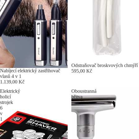
Odstraňovač broskvových chmýří
Nabíjecí elektrický zastřihovač
595,00 Kč
vlasů 4 v 1
1.139,00 Kč
Elektrický
Oboustranná
holicí
břitva
strojek
6
v
1