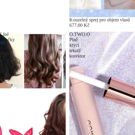
Kouzelný sprej pro objem vlasů
677,00 Kč
Líné
O.TWO.O
válečky
Plně
na
krycí
vlasy
tekutý
korektor