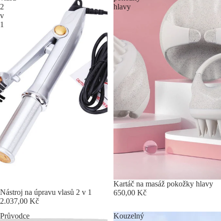
2
hlavy
v
1
Kartáč na masáž pokožky hlavy
Nástroj na úpravu vlasů 2 v 1
650,00 Kč
2.037,00 Kč
Průvodce
Kouzelný