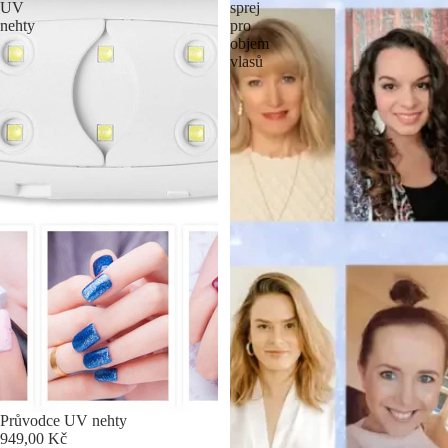
UV
sprej
nehty
pro
objem
vlasů
Průvodce UV nehty
949,00 Kč