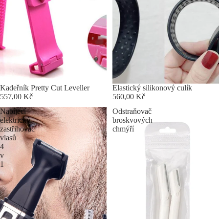
Kadeřník Pretty Cut Leveller
Elastický silikonový culík
557,00 Kč
560,00 Kč
Nabíjecí
Odstraňovač
elektrický
broskvových
zastřihovač
chmýří
vlasů
4
v
1