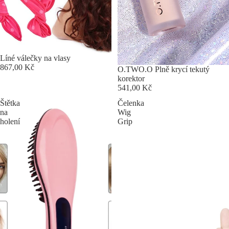
Líné válečky na vlasy
867,00 Kč
O.TWO.O Plně krycí tekutý
korektor
541,00 Kč
Štětka
Čelenka
na
Wig
holení
Grip