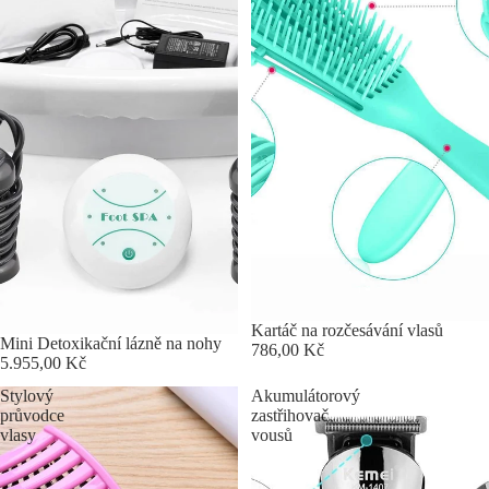
Kartáč na rozčesávání vlasů
Mini Detoxikační lázně na nohy
786,00 Kč
5.955,00 Kč
Stylový
Akumulátorový
průvodce
zastřihovač
vlasy
vousů