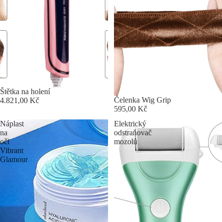
Štětka na holení
Čelenka Wig Grip
4.821,00 Kč
595,00 Kč
Náplast
Elektrický
na
odstraňovač
oči
mozolů
Vibrant
Glamour