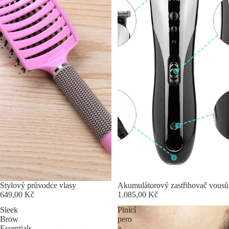
Stylový průvodce vlasy
Akumulátorový zastřihovač vousů
649,00 Kč
1.085,00 Kč
Sleek
Plnicí
Brow
pero
Essentials
a