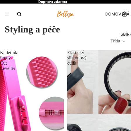
Doprava zdarma
DOMOVSKÁ 
Styling a péče
SBÍR
Třídit
Kadeřník
Elastický
VÍC
Pretty
silikonový
Cut
culík
Leveller