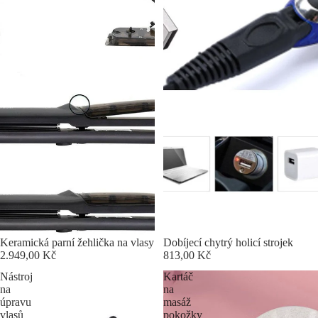
Keramická parní žehlička na vlasy
Dobíjecí chytrý holicí strojek
2.949,00 Kč
813,00 Kč
Nástroj
Kartáč
na
na
úpravu
masáž
vlasů
pokožky