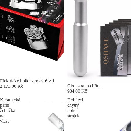
Elektrický holicí strojek 6 v 1
Oboustranná břitva
2.173,00 Kč
984,00 Kč
Keramická
Dobíjecí
parní
chytrý
žehlička
holicí
na
strojek
vlasy